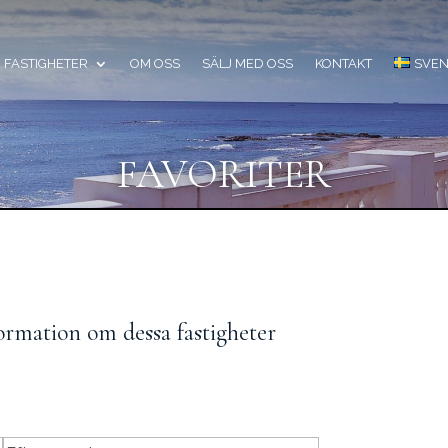
FASTIGHETER
OM OSS
SÄLJ MED OSS
KONTAKT
SVE
FAVORITER
ormation om dessa fastigheter