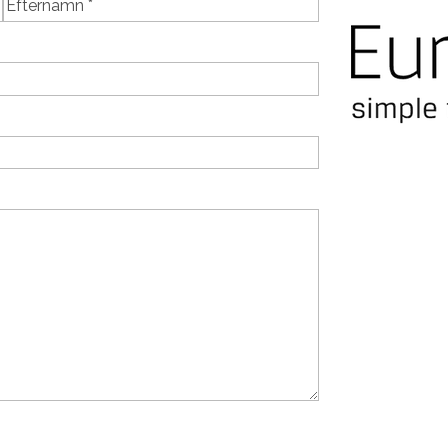
Last
Email
(Required)
Telefon
(Required)
Meddelande