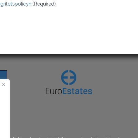
egritetspolicyn
.
(Required)
CAPTCHA