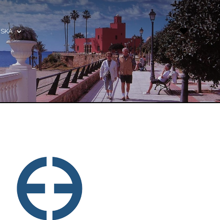
Fav
0
NSKA