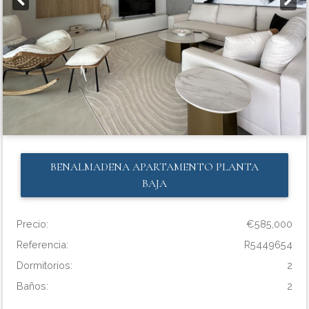
BENALMADENA
APARTAMENTO PLANTA
BAJA
Precio:
€585,000
Referencia:
R5449654
Dormitorios:
2
Baños:
2