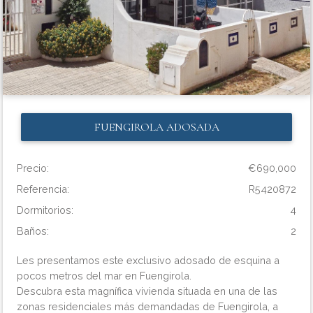
FUENGIROLA
ADOSADA
Precio:
€690,000
Referencia:
R5420872
Dormitorios:
4
Baños:
2
Les presentamos este exclusivo adosado de esquina a
pocos metros del mar en Fuengirola.
Descubra esta magnífica vivienda situada en una de las
zonas residenciales más demandadas de Fuengirola, a