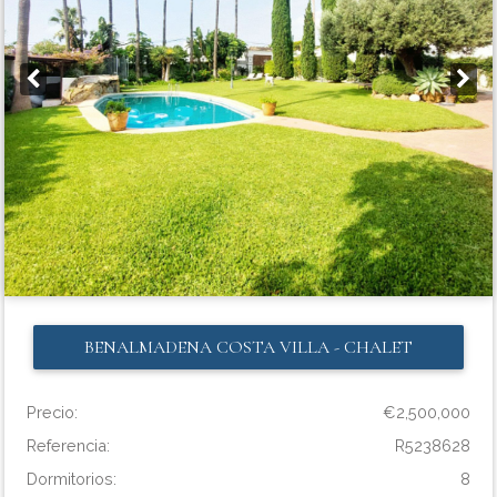
BENALMADENA COSTA
VILLA - CHALET
Precio:
€2,500,000
Referencia:
R5238628
Dormitorios:
8