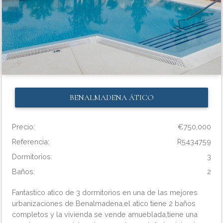
BENALMADENA
ÁTICO
Precio:
€750,000
Referencia:
R5434759
Dormitorios:
3
Baños:
2
Fantastico atico de 3 dormitorios en una de las mejores
urbanizaciones de Benalmadena,el atico tiene 2 baños
completos y la vivienda se vende amueblada,tiene una