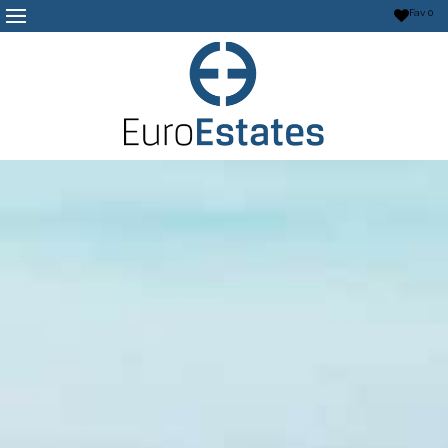
Fav
0