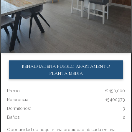
BENALMADENA PUEBLO
APARTAMENTO
PLANTA MEDIA
Precio:
€450,000
Referencia:
R5400973
Dormitorios:
3
Baños:
2
Oportunidad de adquirir una propiedad ubicada en una