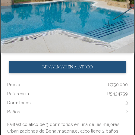
BENALMADENA
ÁTICO
Precio:
€750,000
Referencia:
R5434759
Dormitorios:
3
Baños:
2
Fantastico atico de 3 dormitorios en una de las mejores
urbanizaciones de Benalmadena,el atico tiene 2 baños