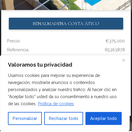
BENALMADENA COSTA
ÁTICO
Precio:
€375,000
Referencia:
R5363878
Dormitorios:
2
Valoramos tu privacidad
Baños:
1
Usamos cookies para mejorar su experiencia de
Atico bien situado en Torrequebrada.2 garajes estan
navegación, mostrarle anuncios o contenidos
incluidos en el precio. ...
personalizados y analizar nuestro tráfico. Al hacer clic en
“Aceptar todo” usted da su consentimiento a nuestro uso
de las cookies.
Política de cookies
LEER MÁS
Personalizar
Rechazar todo
Aceptar todo
☆